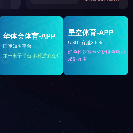
解冻预煮生产线
页
尾页